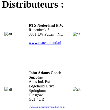
Distributeurs :
RTS Nederland B.V.
Ruitenbeek 5
3881 LW Putten - NL
www.rtsnederland.nl
John Adams Coach
Supplies
Atlas Ind. Estate
Edgefauld Drive
Springburn
Glasgow
G21 4UR
www.commercialbodybuilding.co.uk